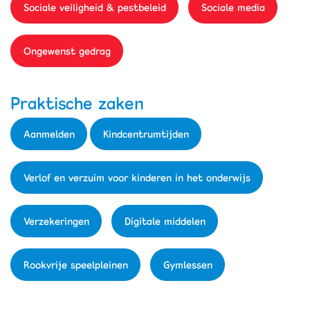
Sociale veiligheid & pestbeleid
Sociale media
Ongewenst gedrag
Praktische zaken
Aanmelden
Kindcentrumtijden
Verlof en verzuim voor kinderen in het onderwijs
Verzekeringen
Digitale middelen
Rookvrije speelpleinen
Gymlessen