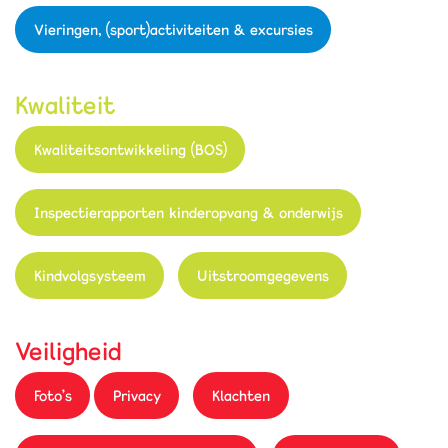
Vieringen, (sport)activiteiten & excursies
Kwaliteit
Kwaliteitsontwikkeling (BOS)
Inspectierapporten kinderopvang & onderwijs
Kindvolgsysteem
Uitstroomgegevens
Veiligheid
Foto's
Privacy
Klachten