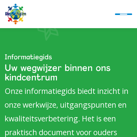
Ontwikkellijn
Informatiegids
Uw wegwijzer binnen ons
Alles over ons
kindcentrum
Onze informatiegids biedt inzicht in
Actueel
onze werkwijze, uitgangspunten en
kwaliteitsverbetering. Het is een
Alles bij de hand
praktisch document voor ouders