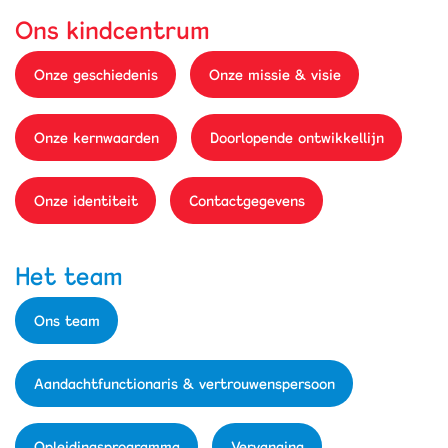
Ons kindcentrum
Onze geschiedenis
Onze missie & visie
Onze kernwaarden
Doorlopende ontwikkellijn
Onze identiteit
Contactgegevens
Het team
Ons team
Aandachtfunctionaris & vertrouwenspersoon
Opleidingsprogramma
Vervanging