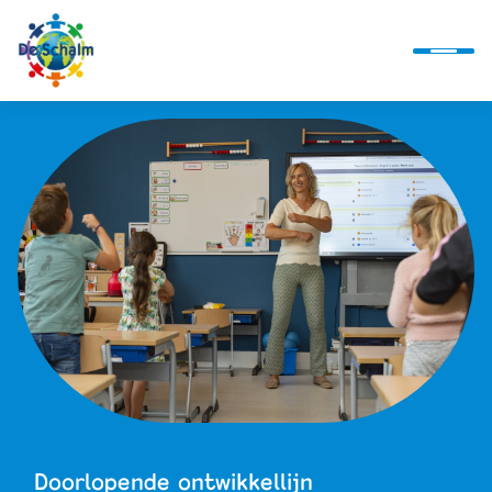
Ontwikkellijn
Alles over ons
Actueel
Alles bij de hand
Doorlopende ontwikkellijn