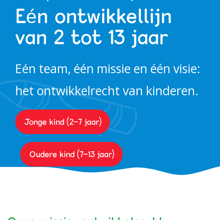
Eén ontwikkellijn
Werken bij PIT
van 2 tot 13 jaar
Eén team, één missie en één visie:
het ontwikkelrecht van kinderen.
Jonge kind (2-7 jaar)
Oudere kind (7-13 jaar)