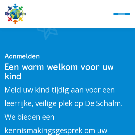
Ontwikkellijn
Aanmelden
Een warm welkom voor uw
Alles over ons
kind
Meld uw kind tijdig aan voor een
Actueel
leerrijke, veilige plek op De Schalm.
We bieden een
Alles bij de hand
kennismakingsgesprek om uw