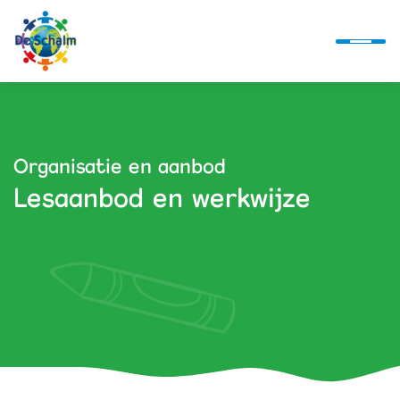
Ontwikkellijn
Organisatie en aanbod
Lesaanbod en werkwijze
Alles over ons
Actueel
Alles bij de hand