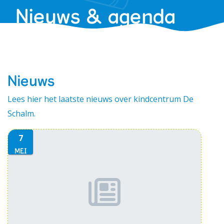
Nieuws & agenda
Werken bij PIT
Nieuws
Lees hier het laatste nieuws over kindcentrum De
Schalm.
7
MEI