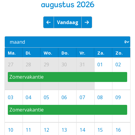
augustus 2026
Vandaag
Ma.
Di.
Wo.
Do.
Vr.
Za.
Zo.
27
28
29
30
31
01
02
Zomervakantie
03
04
05
06
07
08
09
Zomervakantie
10
11
12
13
14
15
16