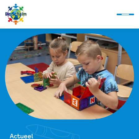
Ontwikkellijn
Alles over ons
Actueel
Alles bij de hand
Actueel