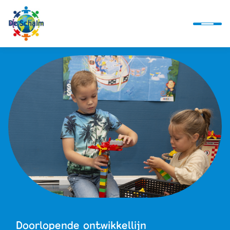
Ontwikkellijn
Alles over ons
Actueel
Alles bij de hand
Doorlopende ontwikkellijn