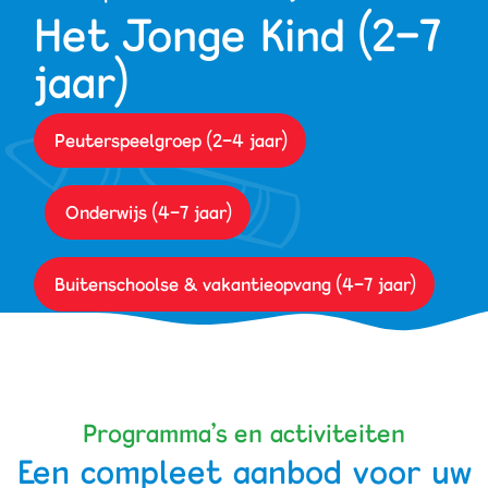
Het Jonge Kind (2-7
Werken bij PIT
jaar)
Peuterspeelgroep (2-4 jaar)
Onderwijs (4-7 jaar)
Buitenschoolse & vakantieopvang (4-7 jaar)
Programma’s en activiteiten
Een compleet aanbod voor uw