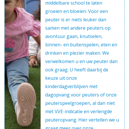
middelbare school te laten
groeien en bloeien. Voor een
peuter is er niets leuker dan
samen met andere peuters op
avontuur gaan, knutselen,
binnen- en buitenspelen, eten en
drinken en plezier maken. We
verwelkomen u en uw peuter dan
ook graag. U heeft daarbij de
keuze uit onze
kinderdagverblijven met
dagopvang voor peuters of onze
peuterspeelgroepen, al dan niet
met VVE-indicatie en verlengde
peuteropvang. Hier vertellen we u
graag meer over onze