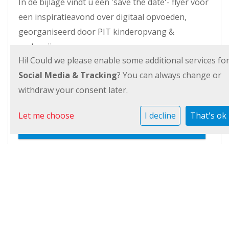
In de bijlage vindt u een 'save the date'- flyer voor
een inspiratieavond over digitaal opvoeden,
georganiseerd door PIT kinderopvang &
onderwijs.
Hi! Could we please enable some additional services fo
Met vriendelijke groet,
Social Media & Tracking
? You can always change or
Judith Berkhout
withdraw your consent later.
Save the date Inspiratieavond digitaal
Let me choose
I decline
That's ok
opvoeden.pdf
Nieuwsbrief september
Judith Berkhout
in
KC De Schalm
op
04 sep. 2025