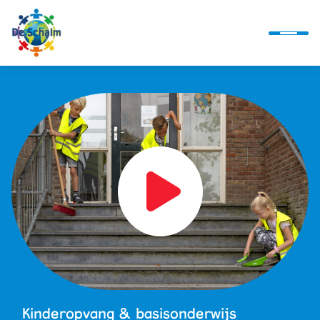
Ontwikkellijn
Alles over ons
Actueel
Alles bij de hand
Kinderopvang & basisonderwijs