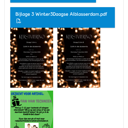
Bijlage 3 Winter3Daagse Alblasserdam.pdf